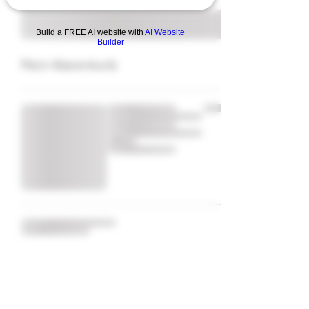
Build a FREE AI website with
AI Website
Builder
Mein Warenkorb