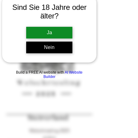
Preis
60,00 €
Sind Sie 18 Jahre oder
2025
älter?
Ja
Nein
Build a FREE AI website with
AI Website
Builder
Welschriesling 2025
Preis