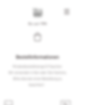
Bio seit 1994
Bestellinformationen
Mindestbestellmenge 6 Flaschen
Wir versenden in 6er oder 12er Kartons.
Bitte dies bei einer Bestellung zu
beachten!