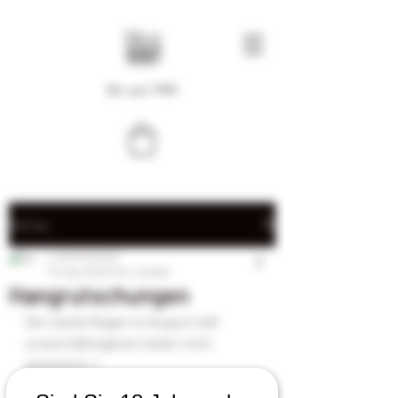
Bio seit 1994
Beitrag
Lorenz Menhard
10. Aug. 2023
1 Min. Lesezeit
Hangrutschungen
Der starke Regen im August ließ 
unsere Weingärten leider nicht 
verschont :/